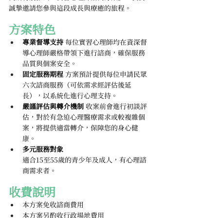
誠摯邀請您參與這段成長與療癒的旅程。
方案特色
專業督導支持
 每位實習心理師均在資深督
導心理師嚴格帶領下進行諮商，確保服務
品質與個案安全。
固定服務期程
 方案預計提供每位申請民眾
六次諮商服務（可依需求經評估後延
長），以系統化進行心理支持。
嚴謹評估與轉介機制
 收案前會進行初談評
估，對於有急迫心理醫療需求或較複雜個
案，將提供適當轉介，保障您的身心健
康。
多元服務對象
適合15至55歲的青少年及成人，有心理諮
商需求者。
收費說明
本方案免收諮商費用
本方案另酌收行政場地費用